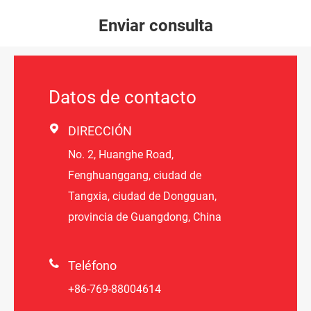
Enviar consulta
Datos de contacto

DIRECCIÓN
No. 2, Huanghe Road,
Fenghuanggang, ciudad de
Tangxia, ciudad de Dongguan,
provincia de Guangdong, China

Teléfono
+86-769-88004614